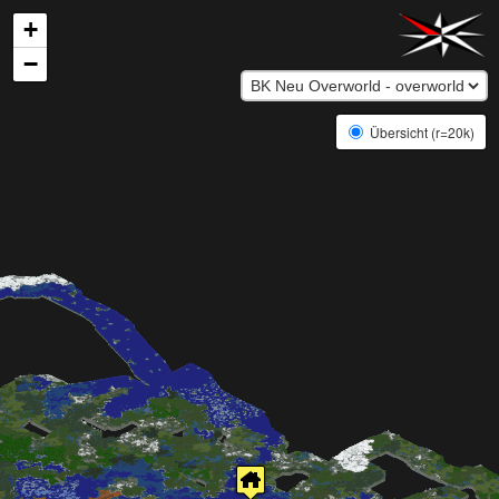
+
−
Übersicht (r=20k)